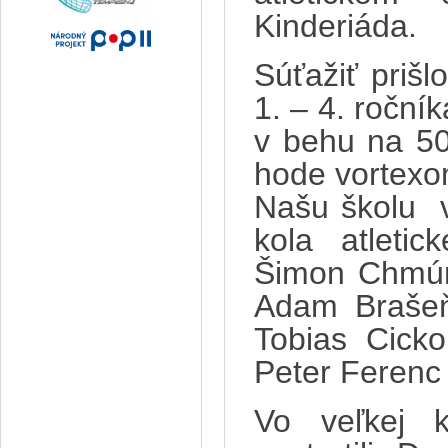
Kinderiáda.
Súťažiť prišl
1. – 4. ročník
v behu na 50
hode vortexo
Našu školu
kola atleti
Šimon Chmúrn
Adam Brašeň 
Tobias Cicko
Peter Ferenc 
Vo veľkej k