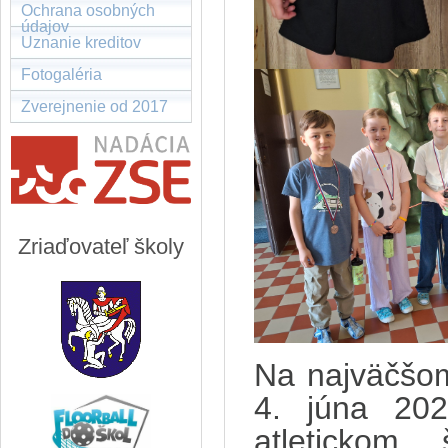
Ochrana osobných
údajov
Uznanie kreditov
Fotogaléria
Zverejnenie od 2017
Zriaďovateľ školy
Na najväčšom
4. júna 202
atletickom 