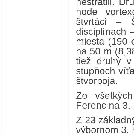
nestratili. D
hode vortex
štvrtáci – 
disciplínach
miesta (190 
na 50 m (8,38
tiež druhý v
stupňoch víťa
štvorboja.
Zo všetkých
Ferenc na 3. 
Z 23 základn
výbornom 3. 