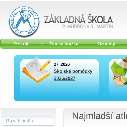
O škole
Žiacka knižka
Oznamy
27..2026
Školské pomôcky
2026/2027
Najmladší at
Rozvrh hodín