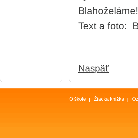
Blahoželáme
Text a foto:
B
Naspäť
O škole
Žiacka knižka
O
|
|