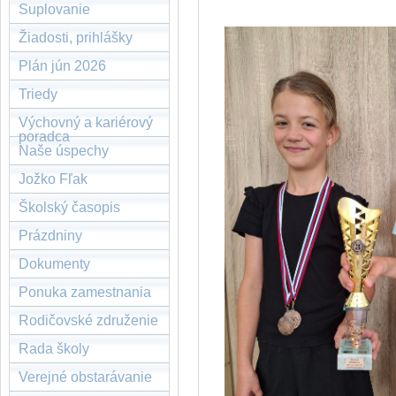
Suplovanie
Žiadosti, prihlášky
Plán jún 2026
Triedy
Výchovný a kariérový
poradca
Naše úspechy
Jožko Fľak
Školský časopis
Prázdniny
Dokumenty
Ponuka zamestnania
Rodičovské združenie
Rada školy
Verejné obstarávanie