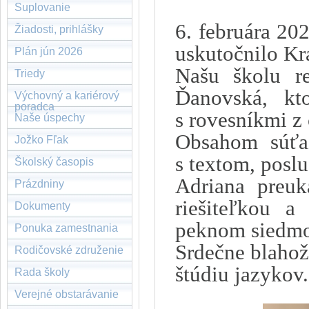
Suplovanie
6. februára 20
Žiadosti, prihlášky
uskutočnilo Kr
Plán jún 2026
Našu školu re
Triedy
Ďanovská, kt
Výchovný a kariérový
poradca
s rovesníkmi z 
Naše úspechy
Obsahom súťaž
Jožko Fľak
s textom, poslu
Školský časopis
Adriana preuk
Prázdniny
riešiteľkou a
Dokumenty
peknom siedmo
Ponuka zamestnania
Srdečne blahož
Rodičovské združenie
štúdiu jazykov.
Rada školy
Verejné obstarávanie