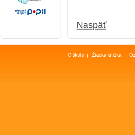
Naspäť
O škole
Žiacka knižka
O
|
|