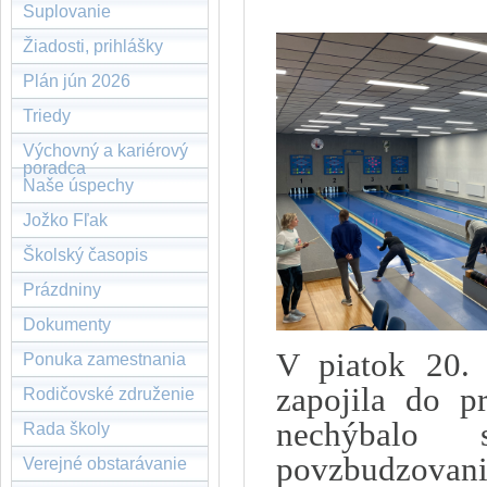
Suplovanie
Žiadosti, prihlášky
Plán jún 2026
Triedy
Výchovný a kariérový
poradca
Naše úspechy
Jožko Fľak
Školský časopis
Prázdniny
Dokumenty
V piatok 20. 
Ponuka zamestnania
zapojila do 
Rodičovské združenie
nechýbalo 
Rada školy
povzbudzovani
Verejné obstarávanie