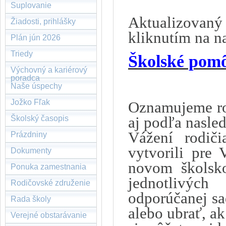
Suplovanie
Aktualizovaný
Žiadosti, prihlášky
kliknutím na n
Plán jún 2026
Triedy
Školské pomô
Výchovný a kariérový
poradca
Naše úspechy
Jožko Fľak
Oznamujeme ro
aj podľa nasle
Školský časopis
Vážení rodič
Prázdniny
vytvorili pre 
Dokumenty
novom školsko
Ponuka zamestnania
jednotlivých
Rodičovské združenie
odporúčanej sa
Rada školy
alebo ubrať, a
Verejné obstarávanie