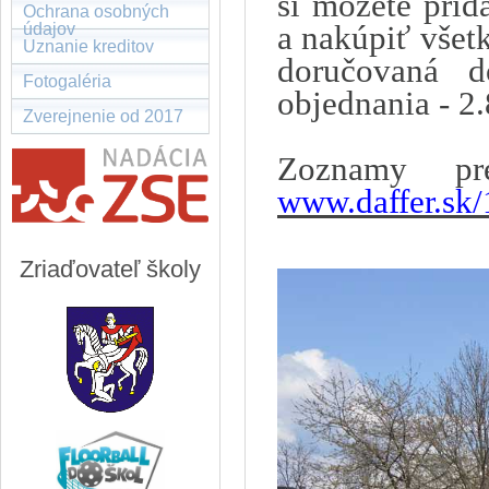
si môžete prid
Ochrana osobných
a nakúpiť všetk
údajov
Uznanie kreditov
doručovaná 
Fotogaléria
objednania - 2
Zverejnenie od 2017
Zoznamy pr
www.daffer.sk
Zriaďovateľ školy