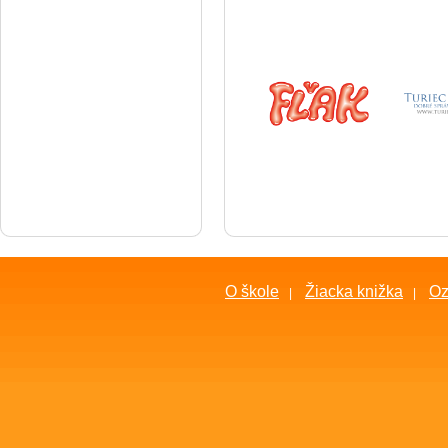
O škole
Žiacka knižka
O
|
|